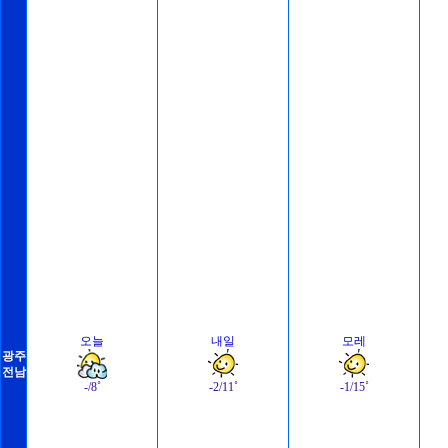
오늘
내일
모레
광주
전남
-/8˚
-2/11˚
-1/15˚