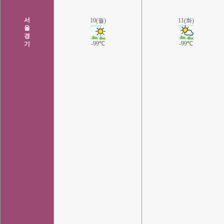
서
10(월)
11(화)
울
경
-99℃
-99℃
기