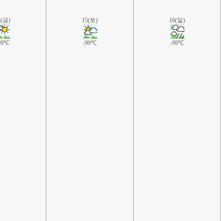
4(금)
15(토)
16(일)
99℃
-99℃
-99℃