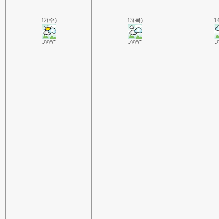
12(수)
13(목)
1
-99℃
-99℃
-